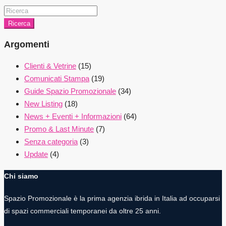
Ricerca
Argomenti
Clienti & Vetrine
(15)
Comunicati Stampa
(19)
Guide Spazio Promozionale
(34)
New Listing
(18)
News + Eventi + Informazioni
(64)
Promo & Last Minute
(7)
Senza categoria
(3)
Update
(4)
Chi siamo
Spazio Promozionale è la prima agenzia ibrida in Italia ad occuparsi
di spazi commerciali temporanei da oltre 25 anni.