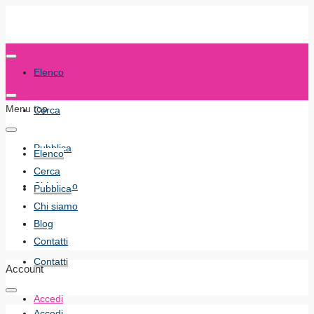
Elenco
Menu top
Cerca
Pubblica
Elenco
Cerca
Chi siamo
Pubblica
Chi siamo
Blog
Blog
Contatti
Contatti
Account
Accedi
Accedi