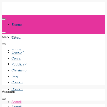
Elenco
Menu top
Cerca
Pubblica
Elenco
Cerca
Chi siamo
Pubblica
Chi siamo
Blog
Blog
Contatti
Contatti
Account
Accedi
Accedi