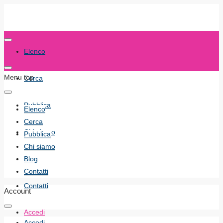
Elenco
Menu top
Cerca
Pubblica
Elenco
Cerca
Chi siamo
Pubblica
Chi siamo
Blog
Blog
Contatti
Contatti
Account
Accedi
Accedi