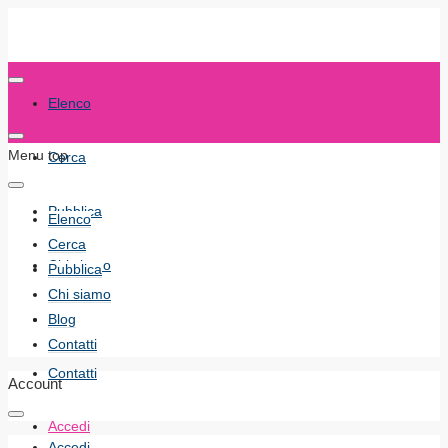
Elenco
Menu top
Cerca
Pubblica
Elenco
Cerca
Chi siamo
Pubblica
Chi siamo
Blog
Blog
Contatti
Contatti
Account
Accedi
Accedi