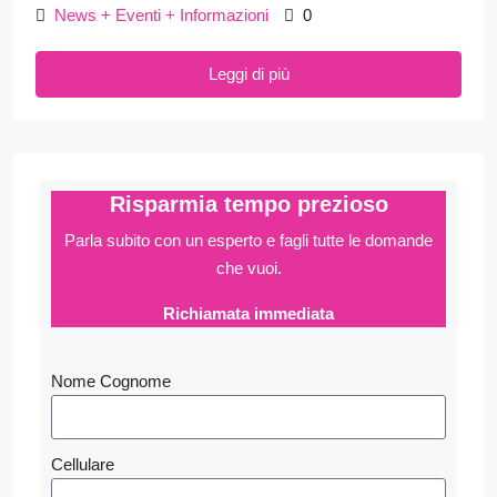
News + Eventi + Informazioni
0
Leggi di più
Risparmia tempo prezioso
Parla subito con un esperto e fagli
tutte le domande
che vuoi.
Richiamata immediata
Nome Cognome
Cellulare