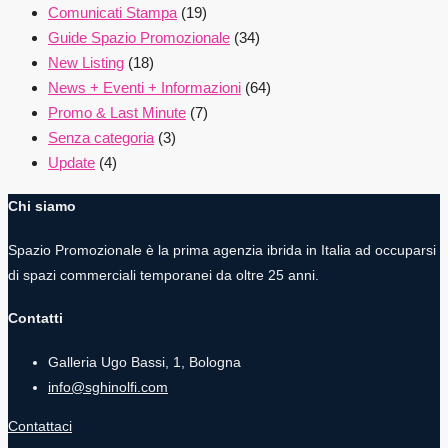
Comunicati Stampa
(19)
Guide Spazio Promozionale
(34)
New Listing
(18)
News + Eventi + Informazioni
(64)
Promo & Last Minute
(7)
Senza categoria
(3)
Update
(4)
Chi siamo
Spazio Promozionale è la prima agenzia ibrida in Italia ad occuparsi
di spazi commerciali temporanei da oltre 25 anni.
Contatti
Galleria Ugo Bassi, 1, Bologna
info@sghinolfi.com
Contattaci