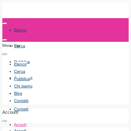
Elenco
Menu top
Cerca
Pubblica
Elenco
Cerca
Chi siamo
Pubblica
Chi siamo
Blog
Blog
Contatti
Contatti
Account
Accedi
Accedi