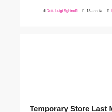
di
Dott. Luigi Sghinolfi
13 anni fa
Temporary Store Last M