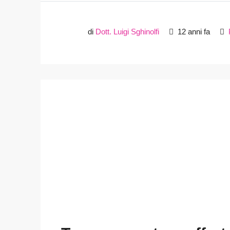
di
Dott. Luigi Sghinolfi
12 anni fa