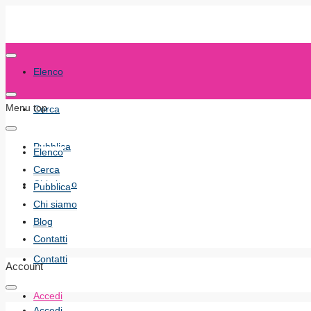
Elenco
Menu top
Cerca
Pubblica
Elenco
Cerca
Chi siamo
Pubblica
Chi siamo
Blog
Blog
Contatti
Contatti
Account
Accedi
Accedi