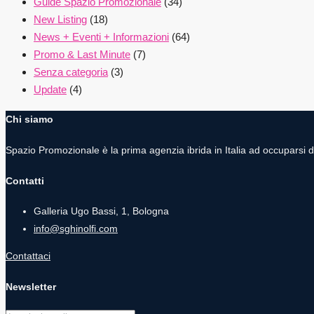
Guide Spazio Promozionale
(34)
New Listing
(18)
News + Eventi + Informazioni
(64)
Promo & Last Minute
(7)
Senza categoria
(3)
Update
(4)
Chi siamo
Spazio Promozionale è la prima agenzia ibrida in Italia ad occuparsi 
Contatti
Galleria Ugo Bassi, 1, Bologna
info@sghinolfi.com
Contattaci
Newsletter