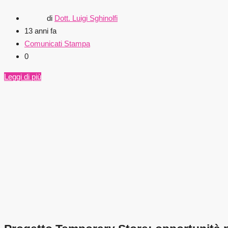
di
Dott. Luigi Sghinolfi
13 anni fa
Comunicati Stampa
0
Leggi di più