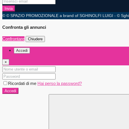
Invia
© © SPAZIO PROMOZIONALE a brand of SGHINOLFI LUIGI - © Sghinolfi Lu
Confronta gli annunci
Confrontare
Chiudere
Accedi
×
Ricordati di me
Hai perso la password?
Accedi