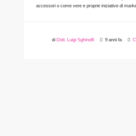
accessori o come vere e proprie iniziative di market
di
Dott. Luigi Sghinolfi
9 anni fa
C