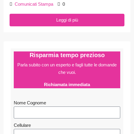
Comunicati Stampa
0
Leggi di più
Risparmia tempo prezioso
Parla subito con un esperto e fagli
tutte le domande
che vuoi.
Richiamata immediata
Nome Cognome
Cellulare