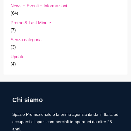
News + Eventi + Informazioni
(64)
Promo & Last Minute
(7)
Senza categoria
(3)
Update
(4)
Chi siamo
Spazio Promozionale è la prima agenzia ibrida in Italia ad
occuparsi di spazi commerciali temporanei da oltre 25
anni.