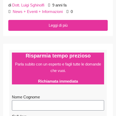
di
Dott. Luigi Sghinolfi
9 anni fa
News + Eventi + Informazioni
0
Leggi di più
Risparmia tempo prezioso
Parla subito con un esperto e fagli
tutte le domande
che vuoi.
Richiamata immediata
Nome Cognome