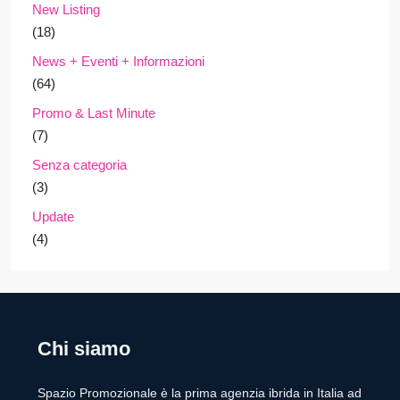
New Listing
(18)
News + Eventi + Informazioni
(64)
Promo & Last Minute
(7)
Senza categoria
(3)
Update
(4)
Chi siamo
Spazio Promozionale è la prima agenzia ibrida in Italia ad