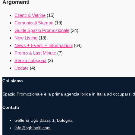
Argomenti
Clienti & Vetrine
(15)
Comunicati Stampa
(19)
Guide Spazio Promozionale
(34)
New Listing
(18)
News + Eventi + Informazioni
(64)
Promo & Last Minute
(7)
Senza categoria
(3)
Update
(4)
Chi siamo
Spazio Promozionale è la prima agenzia ibrida in Italia ad occuparsi 
Contatti
Galleria Ugo Bassi, 1, Bologna
info@sghinolfi.com