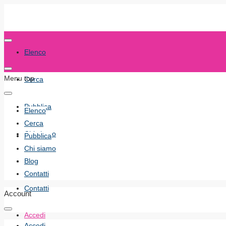
Elenco
Menu top
Cerca
Pubblica
Elenco
Cerca
Chi siamo
Pubblica
Chi siamo
Blog
Blog
Contatti
Contatti
Account
Accedi
Accedi