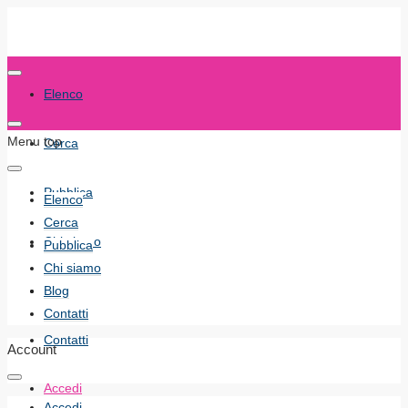
Elenco
Menu top
Cerca
Pubblica
Elenco
Cerca
Chi siamo
Pubblica
Chi siamo
Blog
Blog
Contatti
Contatti
Account
Accedi
Accedi