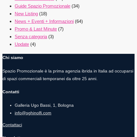
Guide Spazio Promozionale
(34)
New Listing
(18)
News + Eventi + Informazioni
(64)
Promo & Last Minute
(7)
Senza categoria
(3)
Update
(4)
Chi siamo
Spazio Promozionale è la prima agenzia ibrida in Italia ad occuparsi
di spazi commerciali temporanei da oltre 25 anni.
Contatti
Galleria Ugo Bassi, 1, Bologna
info@sghinolfi.com
Contattaci