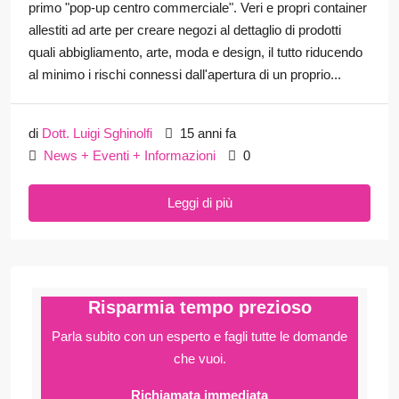
primo "pop-up centro commerciale". Veri e propri container
allestiti ad arte per creare negozi al dettaglio di prodotti
quali abbigliamento, arte, moda e design, il tutto riducendo
al minimo i rischi connessi dall'apertura di un proprio...
di
Dott. Luigi Sghinolfi
15 anni fa
News + Eventi + Informazioni
0
Leggi di più
Risparmia tempo prezioso
Parla subito con un esperto e fagli
tutte le domande
che vuoi.
Richiamata immediata