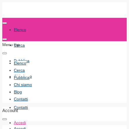
Elenco
Menu top
Cerca
Pubblica
Elenco
Cerca
Chi siamo
Pubblica
Chi siamo
Blog
Blog
Contatti
Contatti
Account
Accedi
Accedi