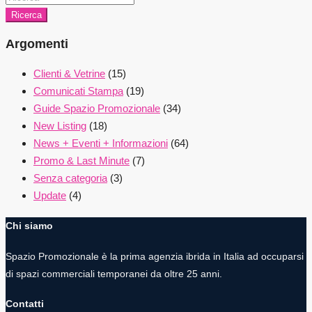
Ricerca
Argomenti
Clienti & Vetrine
(15)
Comunicati Stampa
(19)
Guide Spazio Promozionale
(34)
New Listing
(18)
News + Eventi + Informazioni
(64)
Promo & Last Minute
(7)
Senza categoria
(3)
Update
(4)
Chi siamo
Spazio Promozionale è la prima agenzia ibrida in Italia ad occuparsi
di spazi commerciali temporanei da oltre 25 anni.
Contatti