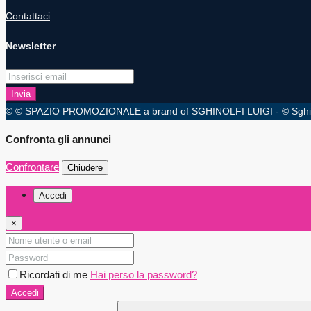
Contattaci
Newsletter
Invia
© © SPAZIO PROMOZIONALE a brand of SGHINOLFI LUIGI - © Sghinolfi Lu
Confronta gli annunci
Confrontare
Chiudere
Accedi
×
Ricordati di me
Hai perso la password?
Accedi