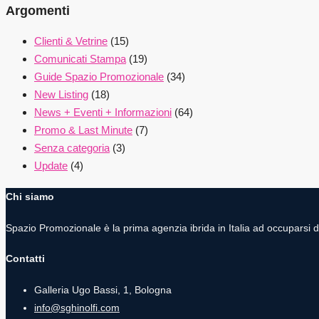
Argomenti
Clienti & Vetrine
(15)
Comunicati Stampa
(19)
Guide Spazio Promozionale
(34)
New Listing
(18)
News + Eventi + Informazioni
(64)
Promo & Last Minute
(7)
Senza categoria
(3)
Update
(4)
Chi siamo
Spazio Promozionale è la prima agenzia ibrida in Italia ad occuparsi 
Contatti
Galleria Ugo Bassi, 1, Bologna
info@sghinolfi.com