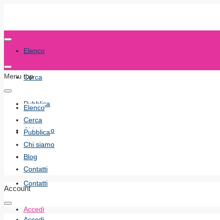
Elenco
Menu top
Cerca
Pubblica
Elenco
Cerca
Chi siamo
Pubblica
Chi siamo
Blog
Blog
Contatti
Contatti
Account
Accedi
Accedi