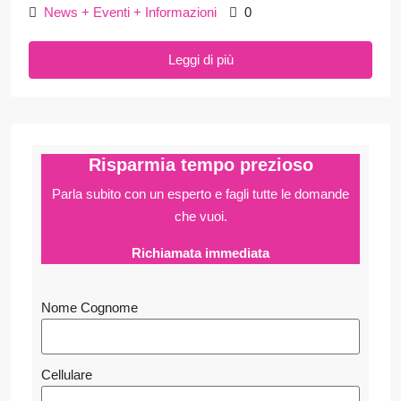
News + Eventi + Informazioni
0
Leggi di più
Risparmia tempo prezioso
Parla subito con un esperto e fagli
tutte le domande
che vuoi.
Richiamata immediata
Nome Cognome
Cellulare