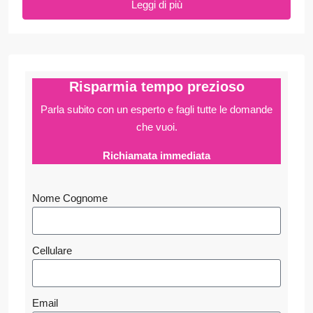
Leggi di più
Risparmia tempo prezioso
Parla subito con un esperto e fagli
tutte le domande
che vuoi.
Richiamata immediata
Nome Cognome
Cellulare
Email