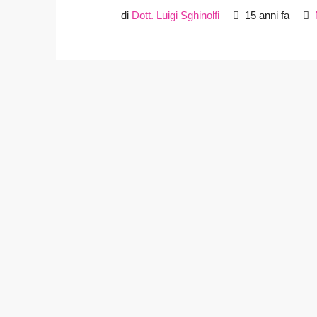
di
Dott. Luigi Sghinolfi
15 anni fa