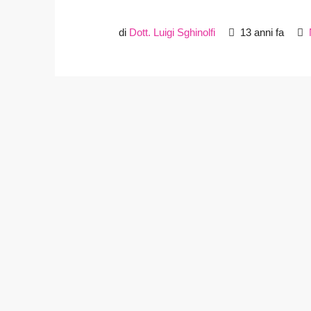
di
Dott. Luigi Sghinolfi
13 anni fa