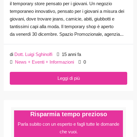
il temporary store pensato per i giovani. Un negozio
temporaneo innovativo, pensato per i giovani a misura dei
giovani, dove trovare jeans, camicie, abiti, giubbotti e
tantissimi capi alla moda. Il temporary shop è aperto
da venerdì 30 dicembre. Spazio Promozionale, agenzia...
di
Dott. Luigi Sghinolfi
15 anni fa
News + Eventi + Informazioni
0
Leggi di più
Risparmia tempo prezioso
Parla subito con un esperto e fagli
tutte le domande
che vuoi.