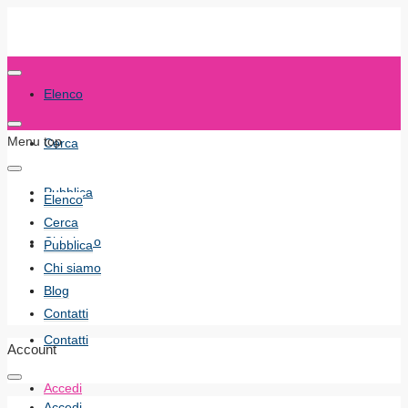
Elenco
Menu top
Cerca
Pubblica
Elenco
Cerca
Chi siamo
Pubblica
Chi siamo
Blog
Blog
Contatti
Contatti
Account
Accedi
Accedi