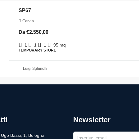
SP67
Cervia
Da
€2.550,00
1
1
1
95
mq
TEMPORARY STORE
Luigi Sghinolfi
tti
Newsletter
a Ugo Bassi, 1, Bologna