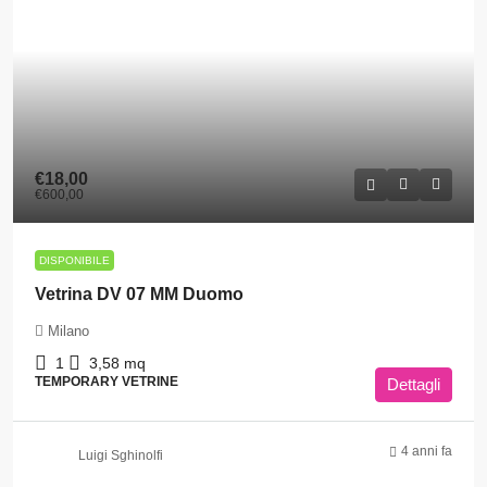
€18,00
€600,00
DISPONIBILE
Vetrina DV 07 MM Duomo
Milano
1
3,58
mq
TEMPORARY VETRINE
Dettagli
4 anni fa
Luigi Sghinolfi