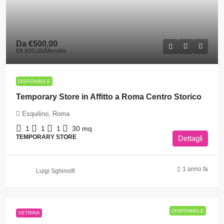
Da
€500,00
€8.000,00
/Mensile
DISPONIBILE
Temporary Store in Affitto a Roma Centro Storico
Esquilino, Roma
1
1
1
30
mq
TEMPORARY STORE
Dettagli
1 anno fa
Luigi Sghinolfi
DISPONIBILE
VETRINA