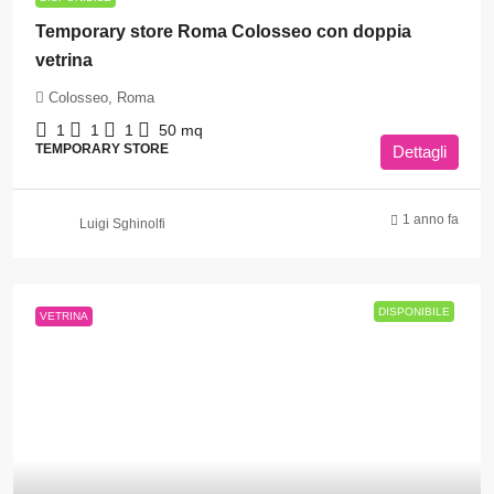
Temporary store Roma Colosseo con doppia
vetrina
Colosseo, Roma
1
1
1
50
mq
TEMPORARY STORE
Dettagli
1 anno fa
Luigi Sghinolfi
DISPONIBILE
VETRINA