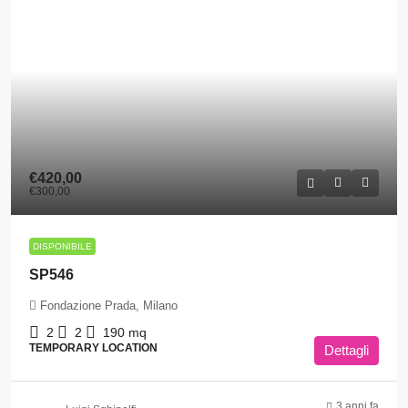
€420,00
€300,00
DISPONIBILE
SP546
Fondazione Prada, Milano
2
2
190
mq
TEMPORARY LOCATION
Dettagli
3 anni fa