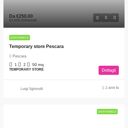
Da
€250,00
€4.000,00
/mensili
DISPONIBILE
Temporary store Pescara
Pescara
1
2
50
mq
TEMPORARY STORE
Dettagli
2 anni fa
Luigi Sghinolfi
DISPONIBILE