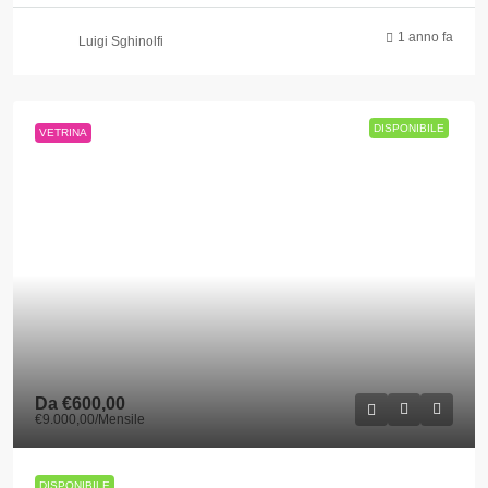
1 anno fa
Luigi Sghinolfi
DISPONIBILE
VETRINA
Da
€600,00
€9.000,00
/Mensile
DISPONIBILE