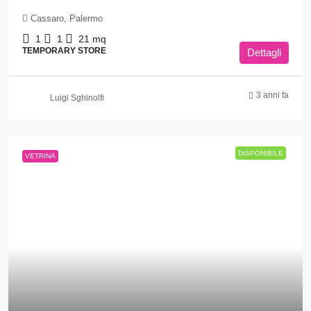
Cassaro, Palermo
1
1
21
mq
TEMPORARY STORE
Dettagli
3 anni fa
Luigi Sghinolfi
DISPONIBILE
VETRINA