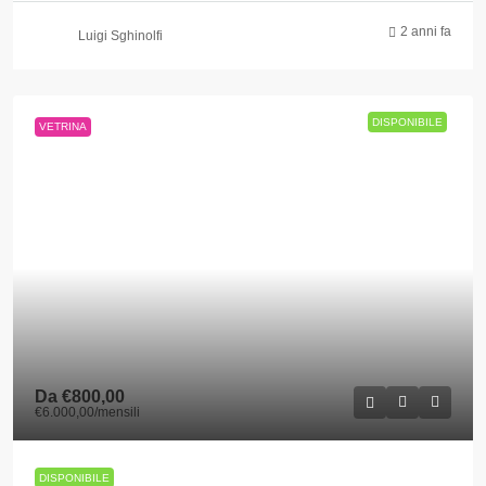
2 anni fa
Luigi Sghinolfi
DISPONIBILE
VETRINA
Da
€800,00
€6.000,00
/mensili
DISPONIBILE