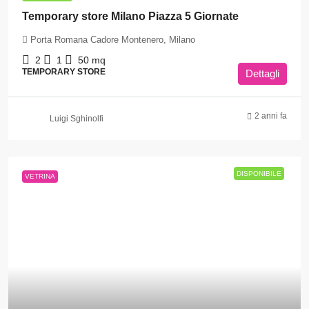
Temporary store Milano Piazza 5 Giornate
Porta Romana Cadore Montenero, Milano
2
1
50
mq
TEMPORARY STORE
Dettagli
2 anni fa
Luigi Sghinolfi
DISPONIBILE
VETRINA