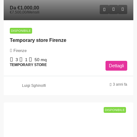
Da
€1.000,00
€7.500,00
/Mensili
DISPONIBILE
Temporary store Firenze
Firenze
3
1
50
mq
TEMPORARY STORE
Dettagli
3 anni fa
Luigi Sghinolfi
DISPONIBILE