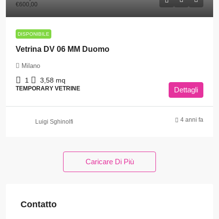
€600,00
DISPONIBILE
Vetrina DV 06 MM Duomo
Milano
1
3,58
mq
TEMPORARY VETRINE
Dettagli
4 anni fa
Luigi Sghinolfi
Caricare Di Più
Contatto