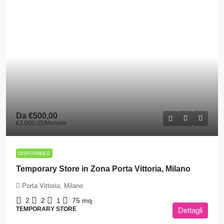
Da
€500,00
€3.000,00
/Mensile
DISPONIBILE
Temporary Store in Zona Porta Vittoria, Milano
Porta Vittoria, Milano
2
2
1
75
mq
TEMPORARY STORE
Dettagli