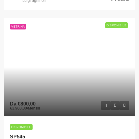
Luigi Sghinolfi
DISPONIBILE
VETRINA
Da
€800,00
€3.900,00
/Mensili
DISPONIBILE
SP545