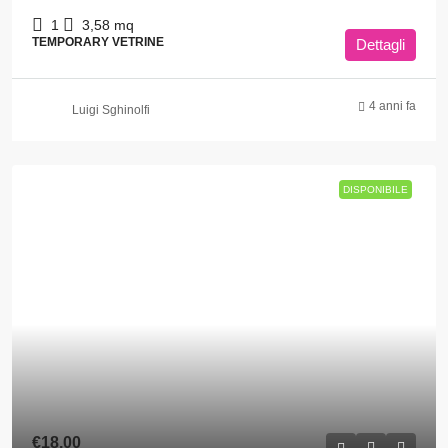
1
3,58
mq
TEMPORARY VETRINE
Dettagli
4 anni fa
Luigi Sghinolfi
DISPONIBILE
€18,00