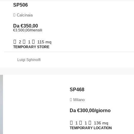
SP506
Calcinaia
Da
€350,00
€3.500,00
/mensili
2
1
115
mq
TEMPORARY STORE
Luigi Sghinolfi
SP468
Milano
Da
€300,00
/giorno
1
1
136
mq
TEMPORARY LOCATION