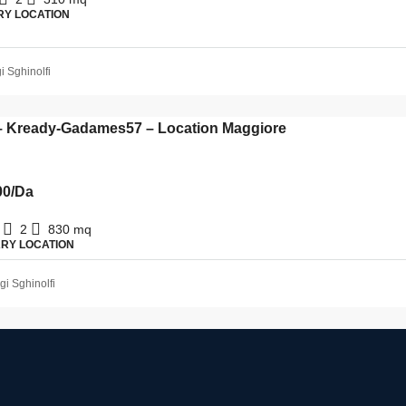
Y LOCATION
gi Sghinolfi
– Kready-Gadames57 – Location Maggiore
00
/Da
2
830
mq
RY LOCATION
igi Sghinolfi