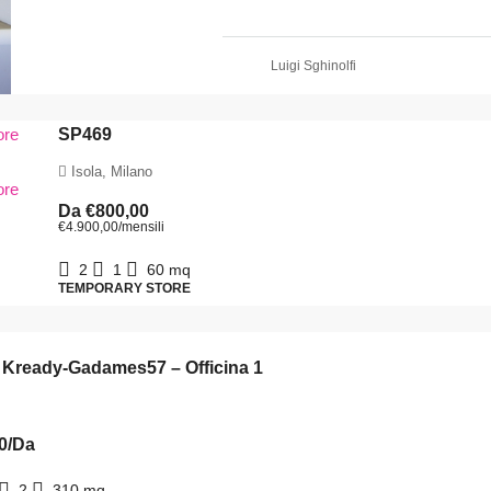
Luigi Sghinolfi
SP469
Isola, Milano
Da
€800,00
€4.900,00
/mensili
2
1
60
mq
TEMPORARY STORE
 Kready-Gadames57 – Officina 1
0
/Da
2
310
mq