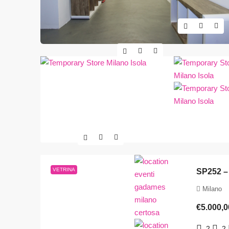
VETRINA
SP252 –
Milano
€5.000,0
2
2