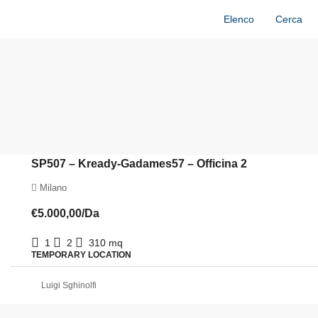
Elenco
Cerca
SP507 – Kready-Gadames57 – Officina 2
Milano
€5.000,00
/Da
1
2
310
mq
TEMPORARY LOCATION
Luigi Sghinolfi