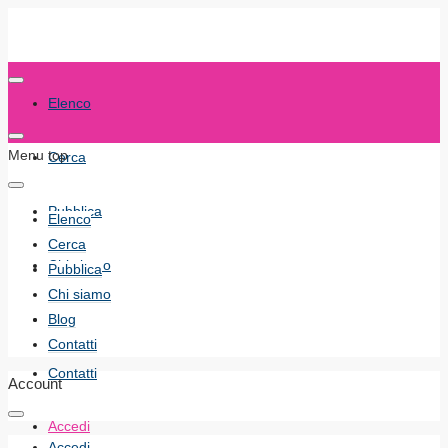
Elenco
Menu top
Cerca
Pubblica
Elenco
Cerca
Chi siamo
Pubblica
Chi siamo
Blog
Blog
Contatti
Contatti
Account
Accedi
Accedi