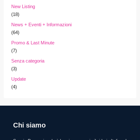
New Listing
(18)
News + Eventi + Informazioni
(64)
Promo & Last Minute
(7)
Senza categoria
(3)
Update
(4)
Chi siamo