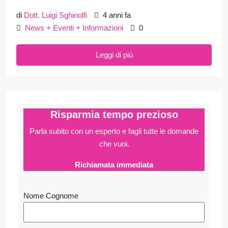
di
Dott. Luigi Sghinolfi
4 anni fa
News + Eventi + Informazioni
0
Leggi di più
Risparmia tempo prezioso
Parla subito con un esperto e fagli
tutte le domande
che vuoi.
Richiamata immediata
Nome Cognome