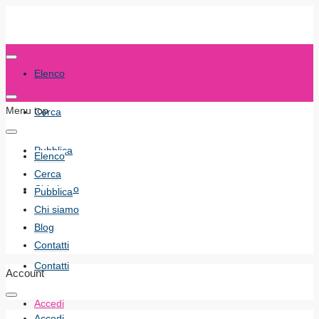
Elenco
Menu top
Cerca
Pubblica
Elenco
Cerca
Chi siamo
Pubblica
Chi siamo
Blog
Blog
Contatti
Contatti
Account
Accedi
Accedi