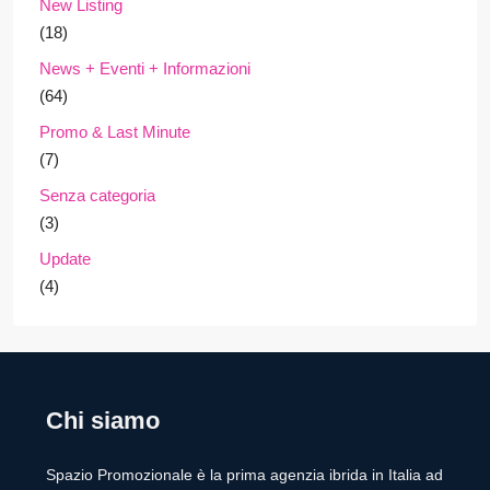
New Listing
(18)
News + Eventi + Informazioni
(64)
Promo & Last Minute
(7)
Senza categoria
(3)
Update
(4)
Chi siamo
Spazio Promozionale è la prima agenzia ibrida in Italia ad