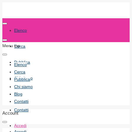
Elenco
Menu top
Cerca
Pubblica
Elenco
Cerca
Chi siamo
Pubblica
Chi siamo
Blog
Blog
Contatti
Contatti
Account
Accedi
Accedi