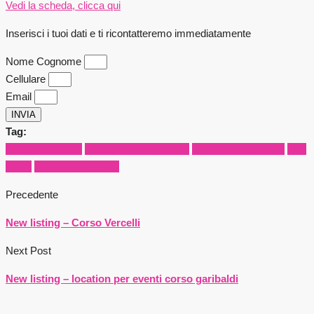
Vedi la scheda, clicca qui
Inserisci i tuoi dati e ti ricontatteremo immediatamente
Nome Cognome
Cellulare
Email
INVIA
Tag:
location a milano
location corso garibaldi
location temporanee
new
listing
temporary location
Precedente
New listing – Corso Vercelli
Next Post
New listing – location per eventi corso garibaldi