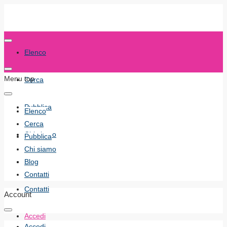
Elenco
Menu top
Cerca
Pubblica
Elenco
Cerca
Chi siamo
Pubblica
Chi siamo
Blog
Blog
Contatti
Contatti
Account
Accedi
Accedi