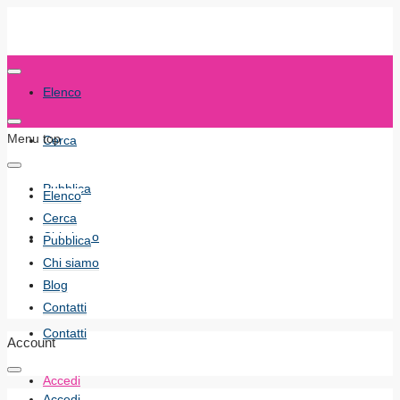
Elenco
Menu top
Cerca
Pubblica
Elenco
Cerca
Chi siamo
Pubblica
Chi siamo
Blog
Blog
Contatti
Contatti
Account
Accedi
Accedi