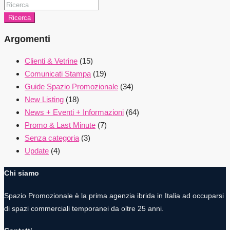
Ricerca
Argomenti
Clienti & Vetrine
(15)
Comunicati Stampa
(19)
Guide Spazio Promozionale
(34)
New Listing
(18)
News + Eventi + Informazioni
(64)
Promo & Last Minute
(7)
Senza categoria
(3)
Update
(4)
Chi siamo
Spazio Promozionale è la prima agenzia ibrida in Italia ad occuparsi
di spazi commerciali temporanei da oltre 25 anni.