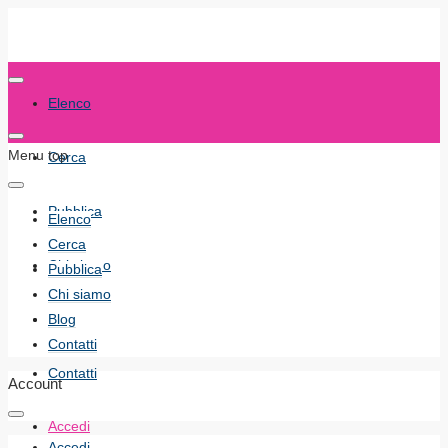
Elenco
Menu top
Cerca
Pubblica
Elenco
Cerca
Chi siamo
Pubblica
Chi siamo
Blog
Blog
Contatti
Contatti
Account
Accedi
Accedi