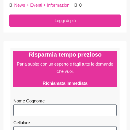
News + Eventi + Informazioni
0
Leggi di più
Risparmia tempo prezioso
Parla subito con un esperto e fagli
tutte le domande
che vuoi.
Richiamata immediata
Nome Cognome
Cellulare