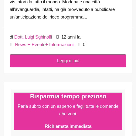
visitatori da tutto il mondo. Modena è una città
all’avanguardia, infatti, ha già provveduto a pubblicare
un’anticipazione del ricco programma...
di
Dott. Luigi Sghinolfi
12 anni fa
News + Eventi + Informazioni
0
Leggi di più
Risparmia tempo prezioso
Parla subito con un esperto e fagli
tutte le domande
che vuoi.
Richiamata immediata