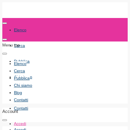
Elenco
Menu top
Cerca
Pubblica
Elenco
Cerca
Chi siamo
Pubblica
Chi siamo
Blog
Blog
Contatti
Contatti
Account
Accedi
Accedi