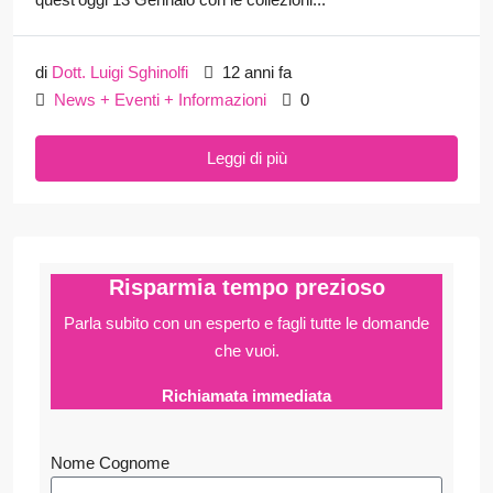
di
Dott. Luigi Sghinolfi
12 anni fa
News + Eventi + Informazioni
0
Leggi di più
Risparmia tempo prezioso
Parla subito con un esperto e fagli
tutte le domande
che vuoi.
Richiamata immediata
Nome Cognome