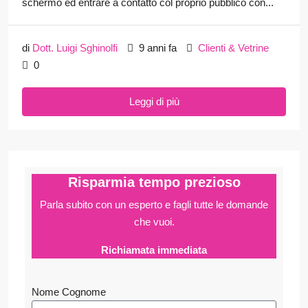
schermo ed entrare a contatto col proprio pubblico con...
di
Dott. Luigi Sghinolfi
9 anni fa
Clienti & Vetrine
0
Leggi di più
Risparmia tempo prezioso
Parla subito con un esperto e fagli
tutte le domande
che vuoi.
Richiamata immediata
Nome Cognome