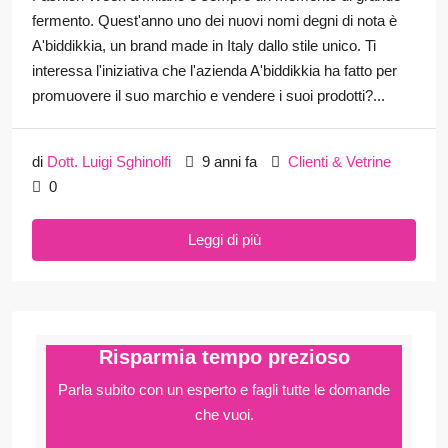
fermento. Quest'anno uno dei nuovi nomi degni di nota è
A'biddikkia, un brand made in Italy dallo stile unico. Ti
interessa l'iniziativa che l'azienda A'biddikkia ha fatto per
promuovere il suo marchio e vendere i suoi prodotti?...
di
Dott. Luigi Sghinolfi
9 anni fa
Clienti & Vetrine
0
Leggi di più
Risparmia tempo prezioso
Parla subito con un esperto e fagli
tutte le domande
che vuoi.