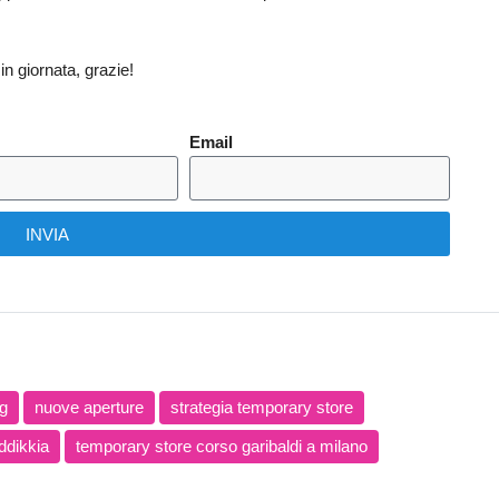
in giornata, grazie!
Email
INVIA
g
nuove aperture
strategia temporary store
ddikkia
temporary store corso garibaldi a milano