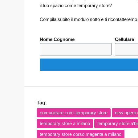
il tuo spazio come temporary store?
Compila subito il modulo sotto e ti ricontatteremo 
Nome Cognome
Cellulare
Tag:
comunicare con i temporary store
new openin
temporary store a milano
temporary store a'bi
temporary store corso magenta a milano