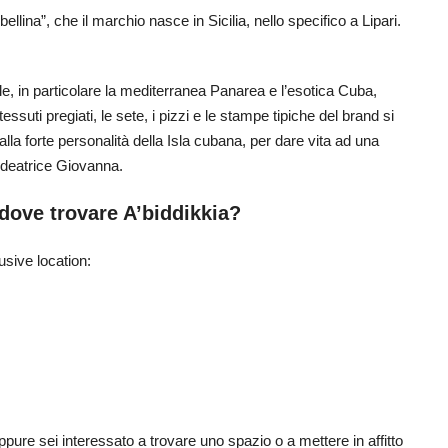
llina”, che il marchio nasce in Sicilia, nello specifico a Lipari.
sole, in particolare la mediterranea Panarea e l’esotica Cuba,
ssuti pregiati, le sete, i pizzi e le stampe tipiche del brand si
alla forte personalità della Isla cubana, per dare vita ad una
’ideatrice Giovanna.
dove trovare A’biddikkia?
usive location:
pure sei interessato a trovare uno spazio o a mettere in affitto