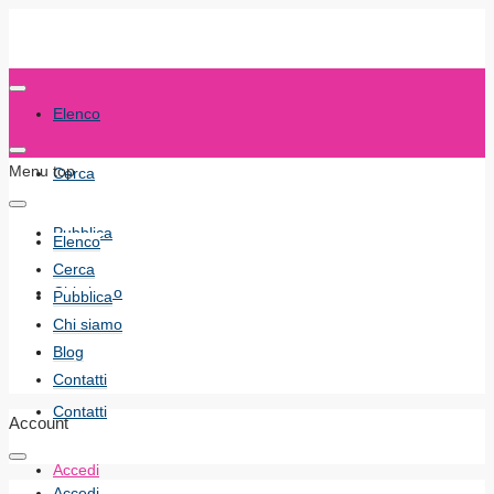
Elenco
Menu top
Cerca
Pubblica
Elenco
Cerca
Chi siamo
Pubblica
Chi siamo
Blog
Blog
Contatti
Contatti
Account
Accedi
Accedi