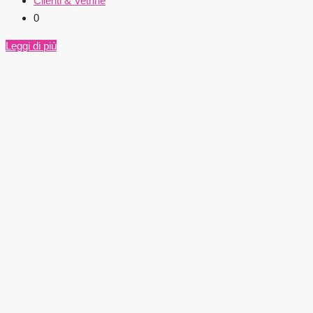
Clienti & Vetrine
0
Leggi di più