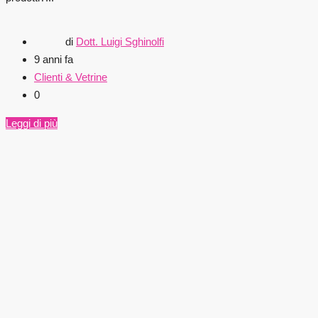
di
Dott. Luigi Sghinolfi
9 anni fa
Clienti & Vetrine
0
Leggi di più