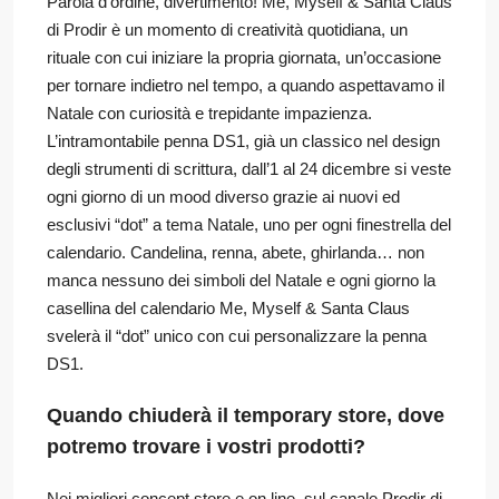
Parola d’ordine, divertimento! Me, Myself & Santa Claus
di Prodir è un momento di creatività quotidiana, un
rituale con cui iniziare la propria giornata, un’occasione
per tornare indietro nel tempo, a quando aspettavamo il
Natale con curiosità e trepidante impazienza.
L’intramontabile penna DS1, già un classico nel design
degli strumenti di scrittura, dall’1 al 24 dicembre si veste
ogni giorno di un mood diverso grazie ai nuovi ed
esclusivi “dot” a tema Natale, uno per ogni finestrella del
calendario. Candelina, renna, abete, ghirlanda… non
manca nessuno dei simboli del Natale e ogni giorno la
casellina del calendario Me, Myself & Santa Claus
svelerà il “dot” unico con cui personalizzare la penna
DS1.
Quando chiuderà il temporary store, dove
potremo trovare i vostri prodotti?
Nei migliori concept store e on line, sul canale Prodir di