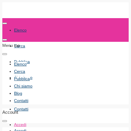
Elenco
Menu top
Cerca
Pubblica
Elenco
Cerca
Chi siamo
Pubblica
Chi siamo
Blog
Blog
Contatti
Contatti
Account
Accedi
Accedi