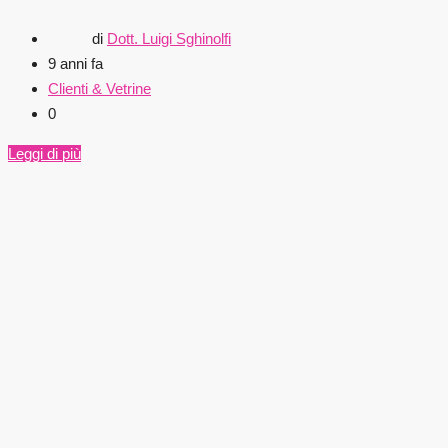
di
Dott. Luigi Sghinolfi
9 anni fa
Clienti & Vetrine
0
Leggi di più