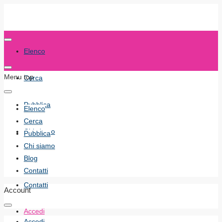
Elenco
Menu top
Cerca
Pubblica
Elenco
Cerca
Chi siamo
Pubblica
Chi siamo
Blog
Blog
Contatti
Contatti
Account
Accedi
Accedi