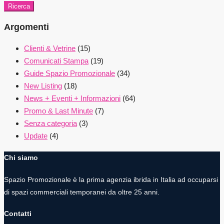
Ricerca
Argomenti
Clienti & Vetrine
(15)
Comunicati Stampa
(19)
Guide Spazio Promozionale
(34)
New Listing
(18)
News + Eventi + Informazioni
(64)
Promo & Last Minute
(7)
Senza categoria
(3)
Update
(4)
Chi siamo
Spazio Promozionale è la prima agenzia ibrida in Italia ad occuparsi
di spazi commerciali temporanei da oltre 25 anni.
Contatti