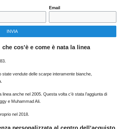
Email
INVIA
 che cos’è e come è nata la linea
983.
no state vendute delle scarpe interamente bianche,
a.
a linea anche nel 2005. Questa volta c’è stata l’aggiunta di
iggy e Muhammad Ali.
proprio nel 2018.
nza personalizzata al centro dell’acquisto