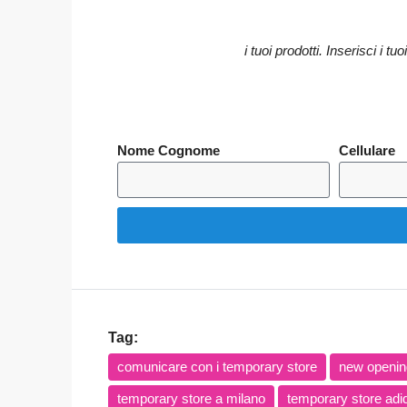
i tuoi prodotti.
Inserisci i tu
Nome Cognome
Cellulare
Tag:
comunicare con i temporary store
new openin
temporary store a milano
temporary store adi