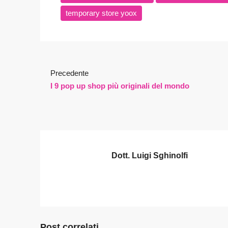
temporary store yoox
Precedente
I 9 pop up shop più originali del mondo
Dott. Luigi Sghinolfi
Post correlati