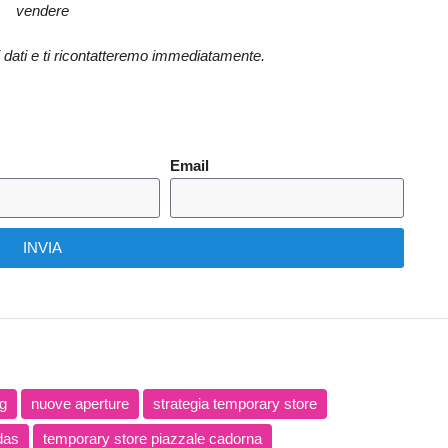
vendere
oi dati e ti ricontatteremo immediatamente.
Email
INVIA
g
nuove aperture
strategia temporary store
das
temporary store piazzale cadorna