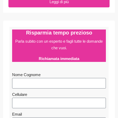
Leggi di più
Risparmia tempo prezioso
Parla subito con un esperto e fagli
tutte le domande
che vuoi.
Richiamata immediata
Nome Cognome
Cellulare
Email