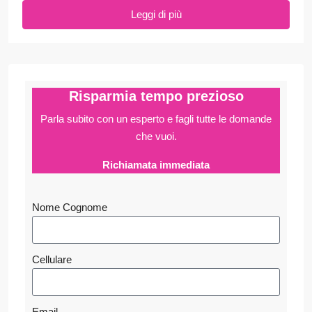
Leggi di più
Risparmia tempo prezioso
Parla subito con un esperto e fagli
tutte le domande
che vuoi.
Richiamata immediata
Nome Cognome
Cellulare
Email