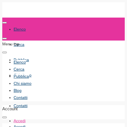
Elenco
Menu top
Cerca
Pubblica
Elenco
Cerca
Chi siamo
Pubblica
Chi siamo
Blog
Blog
Contatti
Contatti
Account
Accedi
Accedi