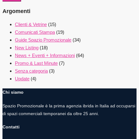
Argomenti
Clienti & Vetrine
(15)
Comunicati Stampa
(19)
Guide Spazio Promozionale
(34)
New Listing
(18)
News + Eventi + Informazioni
(64)
Promo & Last Minute
(7)
Senza categoria
(3)
Update
(4)
Chi siamo
Spazio Promozionale è la prima agenzia ibrida in Italia ad occuparsi
di spazi commerciali temporanei da oltre 25 anni.
Contatti