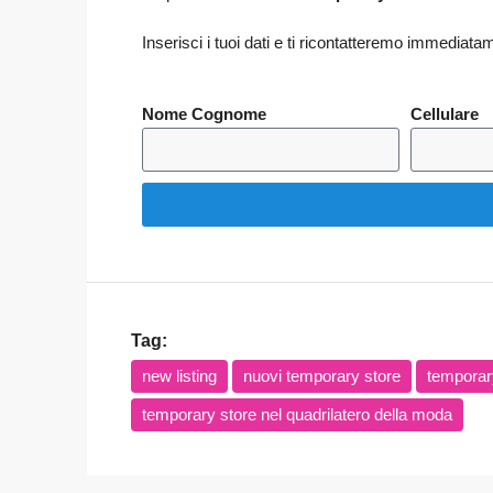
Inserisci i tuoi dati e ti ricontatteremo immediata
Nome Cognome
Cellulare
Tag:
new listing
nuovi temporary store
temporar
temporary store nel quadrilatero della moda