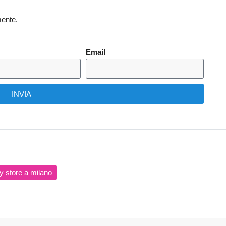
mente.
Email
INVIA
y store a milano