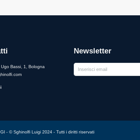
tti
Newsletter
a Ugo Bassi, 1, Bologna
hinolfi.com
i
ghinolfi Luigi 2024 - Tutti i diritti riservati